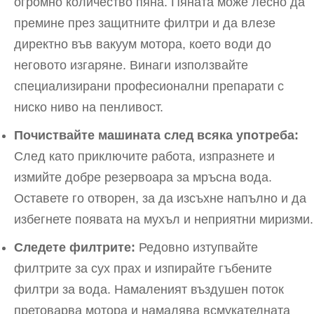
огромно количество пяна. Пяната може лесно да
премине през защитните филтри и да влезе
директно във вакуум мотора, което води до
неговото изгаряне. Винаги използвайте
специализирани професионални препарати с
ниско ниво на пенливост.
Почиствайте машината след всяка употреба:
След като приключите работа, изпразнете и
измийте добре резервоара за мръсна вода.
Оставете го отворен, за да изсъхне напълно и да
избегнете появата на мухъл и неприятни миризми.
Следете филтрите:
Редовно изтупвайте
филтрите за сух прах и изпирайте гъбените
филтри за вода. Намаленият въздушен поток
претоварва мотора и намалява всмукателната