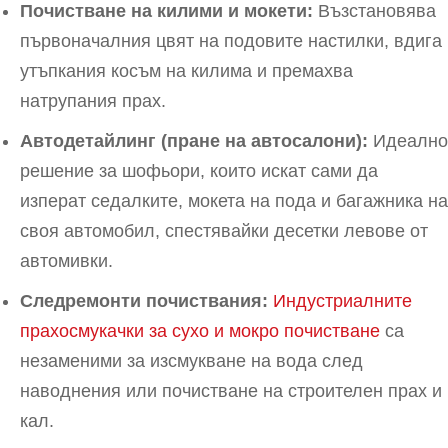
Почистване на килими и мокети:
Възстановява
първоначалния цвят на подовите настилки, вдига
утъпкания косъм на килима и премахва
натрупания прах.
Автодетайлинг (пране на автосалони):
Идеално
решение за шофьори, които искат сами да
изперат седалките, мокета на пода и багажника на
своя автомобил, спестявайки десетки левове от
автомивки.
Следремонти почиствания:
Индустриалните
прахосмукачки за сухо и мокро почистване
са
незаменими за изсмукване на вода след
наводнения или почистване на строителен прах и
кал.