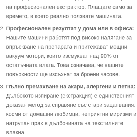
на професионален екстрактор. Плащате само за
времето, в което реално ползвате машината.
Професионален резултат у дома или в офиса:
Нашите машини работят под високо налягане за
впръскване на препарата и притежават мощни
вакуум мотори, които изсмукват над 90% от
остатъчната влага. Това означава, че вашите
повърхности ще изсъхнат за броени часове.
Пълно премахване на акари, алергени и петна:
Дълбокото изпиране (екстракция) е единственият
доказан метод за справяне със стари зацапвания,
косми от домашни любимци, неприятни миризми и
натрупан прах в дълбочината на текстилните
влакна.