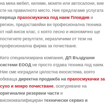
на мека мебел, килими, мокети или автосалони, вие
сте на правилното място. Ние предлагаме услугата
перяща
прахосмукачка под наем Пловдив
и
регион, предоставяйки ви професионална техника
от най-висок клас, с която лесно и икономично ще
постигнете резултати, неразличими от тези на
професионална фирма за почистване.
Като специализирана компания,
ДП Въздушни
системи EООД
не просто отдава техника под наем.
Ние сме изградили цялостна екосистема, която
обхваща
директна продажба на
прахосмукачки за
сухо и мокро почистване
, осигуряване на
оригинални резервни части
и
висококвалифициран
технически сервиз и