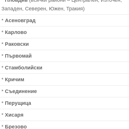
*
Пловдив
(всички райони – Централен, Източен,
Западен, Северен, Южен, Тракия)
*
Асеновград
*
Карлово
*
Раковски
*
Първомай
*
Стамболийски
*
Кричим
*
Съединение
*
Перущица
*
Хисаря
*
Брезово