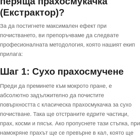
перяща прахосмукачка
(Екстрактор)?
За да постигнете максимален ефект при
почистването, ви препоръчваме да следвате
професионалната методология, която нашият екип
прилага:
Шаг 1: Сухо прахосмучене
Преди да преминете към мокрото пране, е
абсолютно задължително да почистите
повърхността с класическа прахосмукачка за сухо
почистване. Така ще отстраните едрите частици,
прах, косми и пясък. Ако пропуснете тази стъпка, при
намокряне прахът ще се превърне в кал, която ще