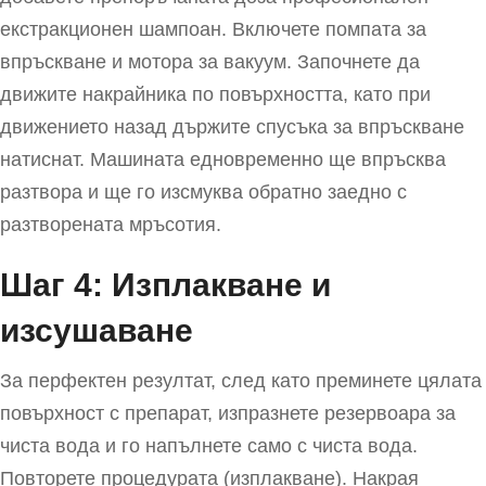
екстракционен шампоан. Включете помпата за
впръскване и мотора за вакуум. Започнете да
движите накрайника по повърхността, като при
движението назад държите спусъка за впръскване
натиснат. Машината едновременно ще впръсква
разтвора и ще го изсмуква обратно заедно с
разтворената мръсотия.
Шаг 4: Изплакване и
изсушаване
За перфектен резултат, след като преминете цялата
повърхност с препарат, изпразнете резервоара за
чиста вода и го напълнете само с чиста вода.
Повторете процедурата (изплакване). Накрая