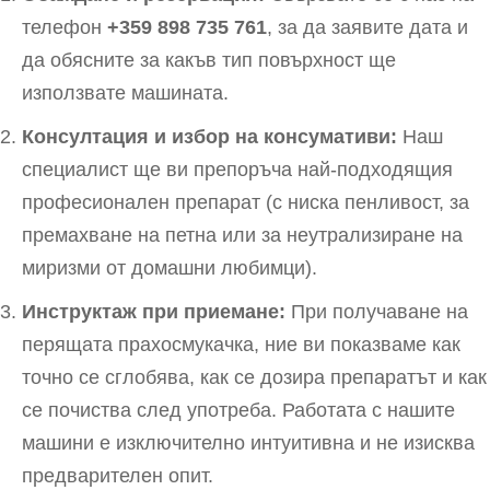
телефон
+359 898 735 761
, за да заявите дата и
да обясните за какъв тип повърхност ще
използвате машината.
Консултация и избор на консумативи:
Наш
специалист ще ви препоръча най-подходящия
професионален препарат (с ниска пенливост, за
премахване на петна или за неутрализиране на
миризми от домашни любимци).
Инструктаж при приемане:
При получаване на
перящата прахосмукачка, ние ви показваме как
точно се сглобява, как се дозира препаратът и как
се почиства след употреба. Работата с нашите
машини е изключително интуитивна и не изисква
предварителен опит.