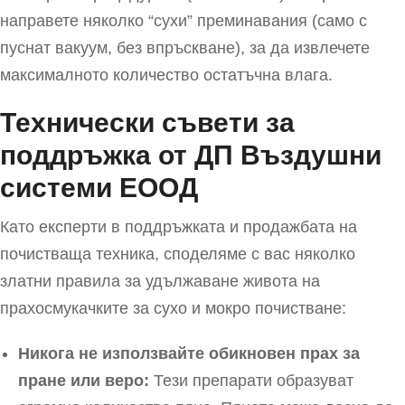
направете няколко “сухи” преминавания (само с
пуснат вакуум, без впръскване), за да извлечете
максималното количество остатъчна влага.
Технически съвети за
поддръжка от ДП Въздушни
системи EООД
Като експерти в поддръжката и продажбата на
почистваща техника, споделяме с вас няколко
златни правила за удължаване живота на
прахосмукачките за сухо и мокро почистване:
Никога не използвайте обикновен прах за
пране или веро:
Тези препарати образуват