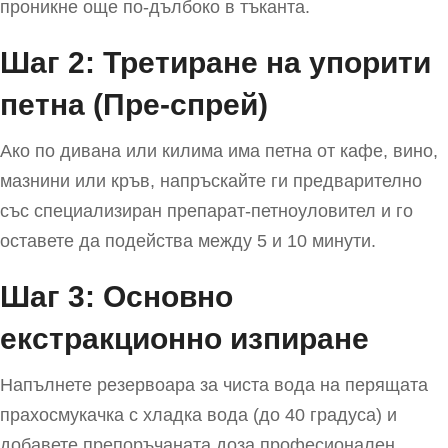
проникне още по-дълбоко в тъканта.
Шаг 2: Третиране на упорити
петна (Пре-спрей)
Ако по дивана или килима има петна от кафе, вино,
мазнини или кръв, напръскайте ги предварително
със специализиран препарат-петноуловител и го
оставете да подейства между 5 и 10 минути.
Шаг 3: Основно
екстракционно изпиране
Напълнете резервоара за чиста вода на перящата
прахосмукачка с хладка вода (до 40 градуса) и
добавете препоръчаната доза професионален