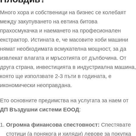
Много хора и собственици на бизнес се колебаят
между закупуването на евтина битова
прахосмукачка и наемането на професионален
екстрактор. Истината е, че масовите хоби машини
нямат необходимата всмукателна мощност, за да
извлекат влагата и мръсотията от дълбочина. От
друга страна, инвестицията в индустриална машина,
която ще използвате 2-3 пъти в годината, е
икономически неоправдана.
Ето основните предимства на услугата за наем от
ДП Въздушни системи EООД
:
Огромна финансова спестовност:
Спестявате
стотици (а понякога и хиляди) левове за покупка