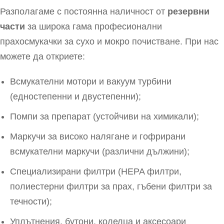
Разполагаме с постоянна наличност от
резервни
части
за широка гама професионални
прахосмукачки за сухо и мокро почистване. При нас
можете да откриете:
Всмукателни мотори и вакуум турбини
(едностепенни и двустепенни);
Помпи за препарат (устойчиви на химикали);
Маркучи за високо налягане и гофрирани
всмукателни маркучи (различни дължини);
Специализирани филтри (HEPA филтри,
полиестерни филтри за прах, гъбени филтри за
течности);
Уплътнения, бутони, колелца и аксесоари